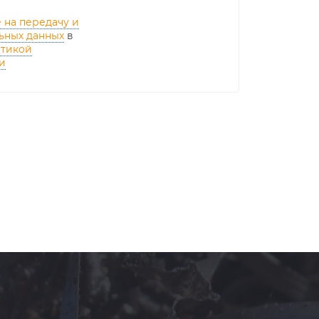
 на передачу и
ьных данных
в
тикой
и